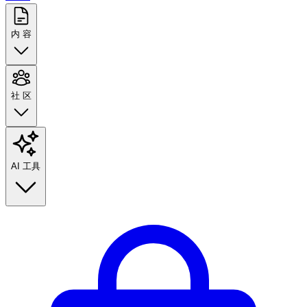
内 容
社 区
AI 工具