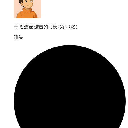
哥飞 连麦 进击的兵长 (第 23 名)
罐头