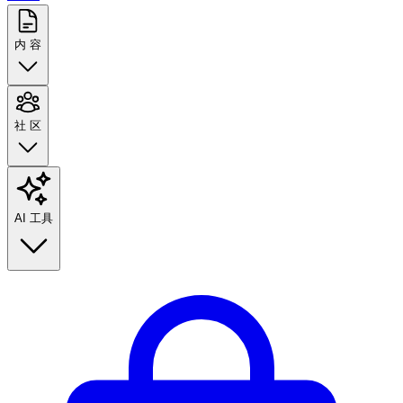
内 容
社 区
AI 工具